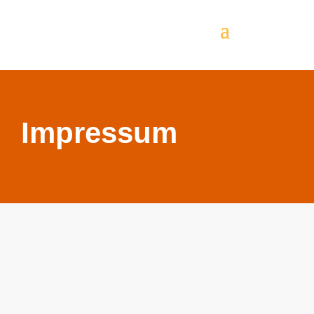
Impressum
Verantwortlich
moving GmbH
Anton Höfter Strasse 8